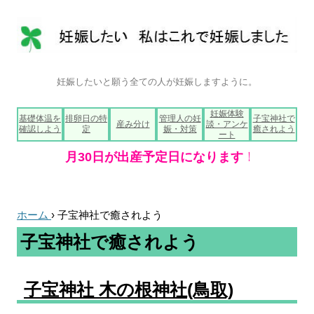
妊娠したいと願う全ての人が妊娠しますように。
コ
妊娠体験
基礎体温を
排卵日の特
管理人の妊
子宝神社で
ン
産み分け
談・アンケ
確認しよう
定
娠・対策
癒されよう
テ
ート
ン
ツ
へ
ス
キ
ッ
プ
ホーム
›
子宝神社で癒されよう
子宝神社で癒されよう
子宝神社 木の根神社(鳥取)