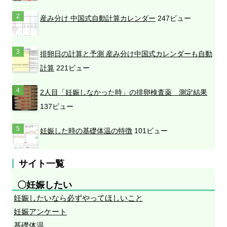
シ
産み分け 中国式自動計算カレンダー
247ビュー
ョ
ン
排卵日の計算と予測 産み分け中国式カレンダーも自動
計算
221ビュー
2人目「妊娠しなかった時」の排卵検査薬 測定結果
137ビュー
妊娠した時の基礎体温の特徴
101ビュー
サイト一覧
〇妊娠したい
妊娠したいなら必ずやってほしいこと
妊娠アンケート
基礎体温