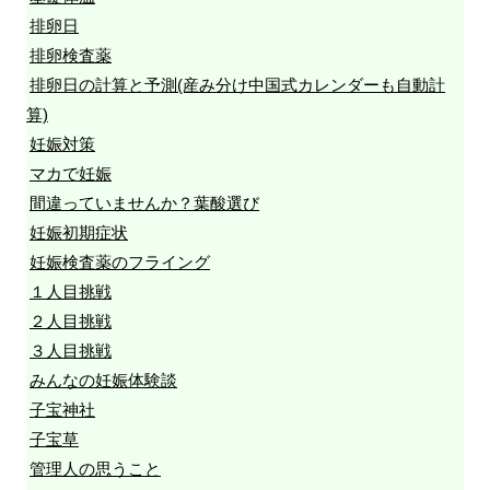
排卵日
排卵検査薬
排卵日の計算と予測(産み分け中国式カレンダーも自動計
算)
妊娠対策
マカで妊娠
間違っていませんか？葉酸選び
妊娠初期症状
妊娠検査薬のフライング
１人目挑戦
２人目挑戦
３人目挑戦
みんなの妊娠体験談
子宝神社
子宝草
管理人の思うこと