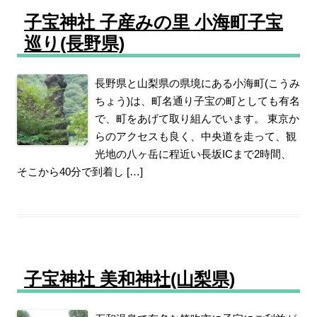
子宝神社 子産みの里 小海町子宝
巡り(長野県)
長野県と山梨県の県境にある小海町(こうみ
ちょう)は、町名通り子宝の町としても有名
で、町をあげて取り組んでいます。 東京か
らのアクセスも良く、中央道を走って、観
光地の八ヶ岳に程近い長坂ICまで2時間、
そこから40分で到着し […]
子宝神社 美和神社(山梨県)