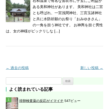
石和温泉で有名な笛吹市に子宝にご利益が
ある美和神社があります。 美和神社は二宮
とも呼ばれ、一宮浅間神社、三宮玉諸神社
と共に水防祈願のお祭り「おみゆきさん」
の一角を担う神社です。 お神輿を担ぐ男性
は、女の神様がビックリしな […]
投
←
過去の投稿
新しい投稿
→
稿
検
ナ
索
よく読まれている記事
ビ
:
ゲ
排卵検査薬の反応がイマイチ
547ビュー
ー