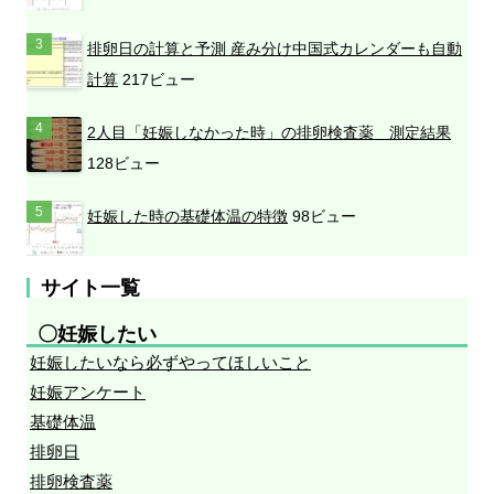
排卵日の計算と予測 産み分け中国式カレンダーも自動
計算
217ビュー
2人目「妊娠しなかった時」の排卵検査薬 測定結果
128ビュー
妊娠した時の基礎体温の特徴
98ビュー
サイト一覧
〇妊娠したい
妊娠したいなら必ずやってほしいこと
妊娠アンケート
基礎体温
排卵日
排卵検査薬