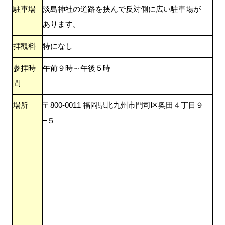
駐車場
淡島神社の道路を挟んで反対側に広い駐車場が
あります。
拝観料
特になし
参拝時
午前９時～午後５時
間
場所
〒800-0011 福岡県北九州市門司区奥田４丁目９
−５