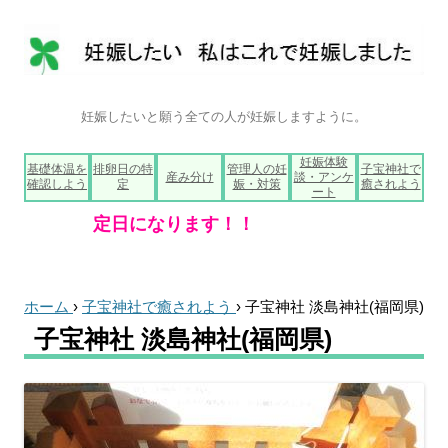
妊娠したいと願う全ての人が妊娠しますように。
コ
妊娠体験
基礎体温を
排卵日の特
管理人の妊
子宝神社で
ン
産み分け
談・アンケ
確認しよう
定
娠・対策
癒されよう
テ
ート
ン
ツ
へ
ス
キ
ッ
プ
ホーム
›
子宝神社で癒されよう
›
子宝神社 淡島神社(福岡県)
子宝神社 淡島神社(福岡県)