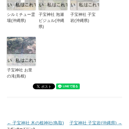
シルミチュー霊
子宝神社 泡瀬
子宝神社 子宝
場(沖縄県)
ビジュル(沖縄
岩(沖縄県)
県)
子宝神社 お里
の滝(島根)
投
←
子宝神社 木の根神社(鳥取)
子宝神社 子宝岩(沖縄県)
→
スポンサードリンク