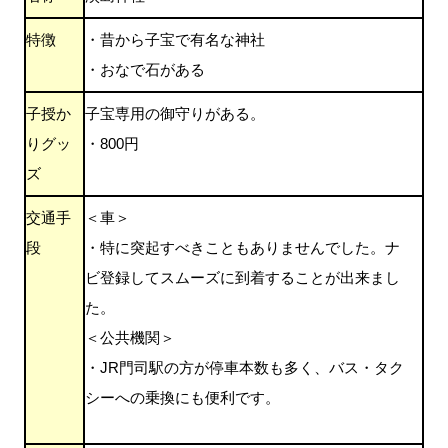
特徴
・昔から子宝で有名な神社
・おなで石がある
子授か
子宝専用の御守りがある。
りグッ
・800円
ズ
交通手
＜車＞
段
・特に突起すべきこともありませんでした。ナ
ビ登録してスムーズに到着することが出来まし
た。
＜公共機関＞
・JR門司駅の方が停車本数も多く、バス・タク
シーへの乗換にも便利です。