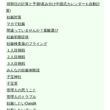
排卵日の計算と予測(産み分け中国式カレンダーも自動計
算)
妊娠対策
マカで妊娠
間違っていませんか？葉酸選び
妊娠初期症状
妊娠検査薬のフライング
１人目挑戦
２人目挑戦
３人目挑戦
みんなの妊娠体験談
子宝神社
子宝草
管理人の思うこと
管理人のトラブル
妊娠したいQandA
妊娠したいグッズ