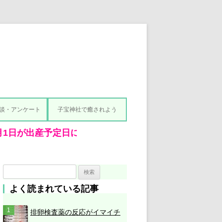
談・アンケート
子宝神社で癒されよう
検
索
よく読まれている記事
:
排卵検査薬の反応がイマイチ