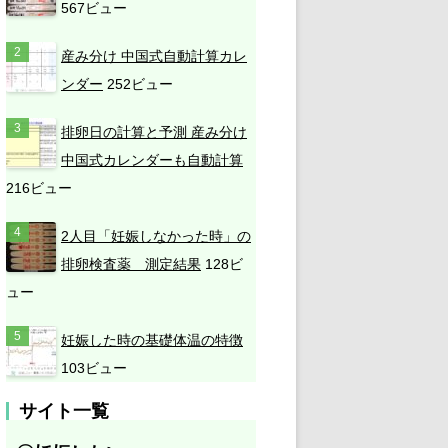
567ビュー
産み分け 中国式自動計算カレ
ンダー
252ビュー
排卵日の計算と予測 産み分け
中国式カレンダーも自動計算
216ビュー
2人目「妊娠しなかった時」の
排卵検査薬 測定結果
128ビ
ュー
妊娠した時の基礎体温の特徴
103ビュー
サイト一覧