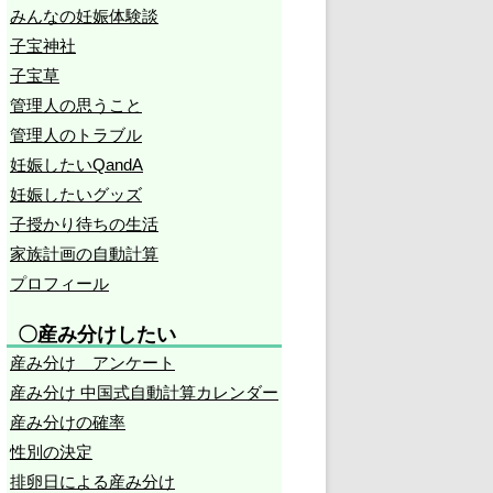
みんなの妊娠体験談
子宝神社
子宝草
管理人の思うこと
管理人のトラブル
妊娠したいQandA
妊娠したいグッズ
子授かり待ちの生活
家族計画の自動計算
プロフィール
〇産み分けしたい
産み分け アンケート
産み分け 中国式自動計算カレンダー
産み分けの確率
性別の決定
排卵日による産み分け