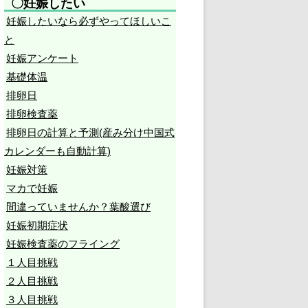
〇妊娠したい
妊娠したいなら必ずやってほしいこ
と
妊娠アンケート
基礎体温
排卵日
排卵検査薬
排卵日の計算と予測(産み分け中国式
カレンダーも自動計算)
妊娠対策
マカで妊娠
間違っていませんか？葉酸選び
妊娠初期症状
妊娠検査薬のフライング
１人目挑戦
２人目挑戦
３人目挑戦