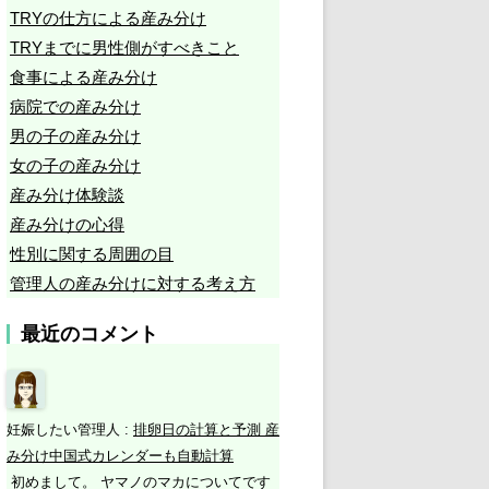
TRYの仕方による産み分け
TRYまでに男性側がすべきこと
食事による産み分け
病院での産み分け
男の子の産み分け
女の子の産み分け
産み分け体験談
産み分けの心得
性別に関する周囲の目
管理人の産み分けに対する考え方
最近のコメント
妊娠したい管理人
:
排卵日の計算と予測 産
み分け中国式カレンダーも自動計算
初めまして。 ヤマノのマカについてです