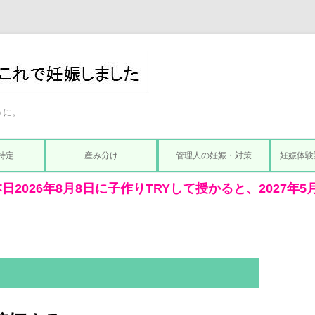
うに。
コ
ン
特定
産み分け
管理人の妊娠・対策
妊娠体験
テ
ン
ツ
へ
ス
キ
ッ
プ