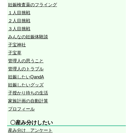
妊娠検査薬のフライング
１人目挑戦
２人目挑戦
３人目挑戦
みんなの妊娠体験談
子宝神社
子宝草
管理人の思うこと
管理人のトラブル
妊娠したいQandA
妊娠したいグッズ
子授かり待ちの生活
家族計画の自動計算
プロフィール
〇産み分けしたい
産み分け アンケート