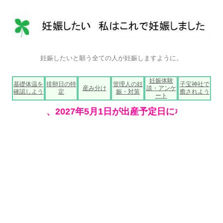
妊娠したいと願う全ての人が妊娠しますように。
コ
妊娠体験
基礎体温を
排卵日の特
管理人の妊
子宝神社で
ン
産み分け
談・アンケ
確認しよう
定
娠・対策
癒されよう
テ
ート
ン
ツ
へ
ス
キ
ッ
プ