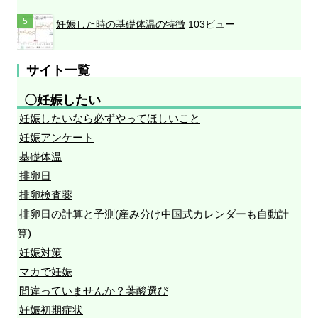
妊娠した時の基礎体温の特徴
103ビュー
サイト一覧
〇妊娠したい
妊娠したいなら必ずやってほしいこと
妊娠アンケート
基礎体温
排卵日
排卵検査薬
排卵日の計算と予測(産み分け中国式カレンダーも自動計
算)
妊娠対策
マカで妊娠
間違っていませんか？葉酸選び
妊娠初期症状