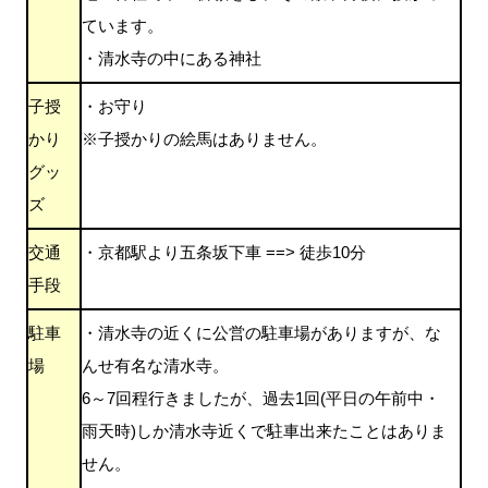
ています。
・清水寺の中にある神社
子授
・お守り
かり
※子授かりの絵馬はありません。
グッ
ズ
交通
・京都駅より五条坂下車 ==> 徒歩10分
手段
駐車
・清水寺の近くに公営の駐車場がありますが、な
場
んせ有名な清水寺。
6～7回程行きましたが、過去1回(平日の午前中・
雨天時)しか清水寺近くで駐車出来たことはありま
せん。