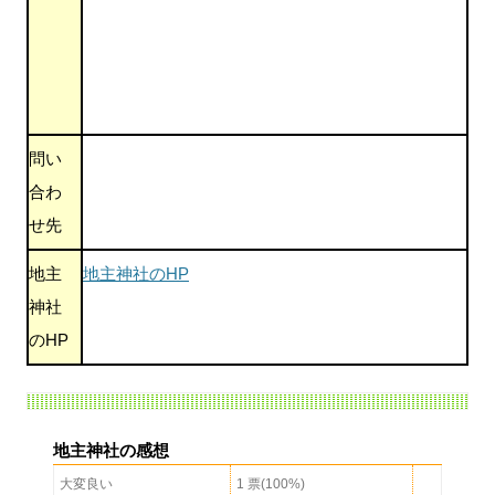
問い
合わ
せ先
地主
地主神社のHP
神社
のHP
地主神社の感想
大変良い
1 票(100%)