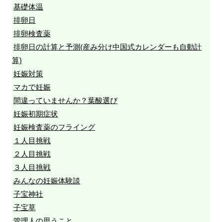
基礎体温
排卵日
排卵検査薬
排卵日の計算と予測(産み分け中国式カレンダーも自動計
算)
妊娠対策
マカで妊娠
間違っていませんか？葉酸選び
妊娠初期症状
妊娠検査薬のフライング
１人目挑戦
２人目挑戦
３人目挑戦
みんなの妊娠体験談
子宝神社
子宝草
管理人の思うこと