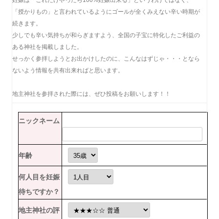
妊娠は「これだけやったら100%妊娠出来る」というわけではなく、
「授かりもの」と言われているようにゴールが全くみえない辛い時期が
続きます。
少しでも辛い気持ちが和らぎますよう、全国の子宝に特化したご利益の
ある神社を掲載しました。
せっかく参拝しようとお出かけしたのに、こんなはずじゃ・・・となら
ないよう情報を共有出来ればと思います。
地主神社を参拝された際には、ぜひ投稿をお願いします！！
ニックネーム
年齢
何人目を妊娠
待ちですか？
地主神社の評