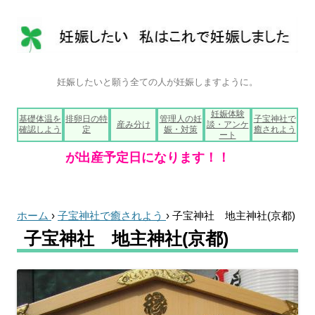
妊娠したいと願う全ての人が妊娠しますように。
コ
妊娠体験
基礎体温を
排卵日の特
管理人の妊
子宝神社で
ン
産み分け
談・アンケ
確認しよう
定
娠・対策
癒されよう
テ
ート
ン
ツ
へ
ス
キ
ッ
プ
ホーム
›
子宝神社で癒されよう
›
子宝神社 地主神社(京都)
子宝神社 地主神社(京都)