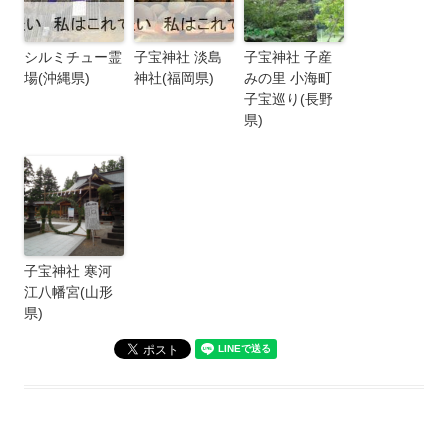
シルミチュー霊
子宝神社 淡島
子宝神社 子産
場(沖縄県)
神社(福岡県)
みの里 小海町
子宝巡り(長野
県)
子宝神社 寒河
江八幡宮(山形
県)