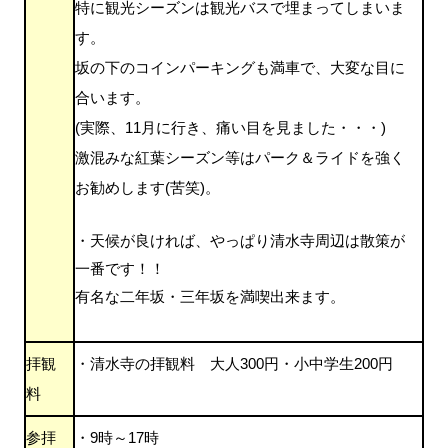
特に観光シーズンは観光バスで埋まってしまいま
す。
坂の下のコインパーキングも満車で、大変な目に
合います。
(実際、11月に行き、痛い目を見ました・・・)
激混みな紅葉シーズン等はパーク＆ライドを強く
お勧めします(苦笑)。
・天候が良ければ、やっぱり清水寺周辺は散策が
一番です！！
有名な二年坂・三年坂を満喫出来ます。
拝観
・清水寺の拝観料 大人300円・小中学生200円
料
参拝
・9時～17時