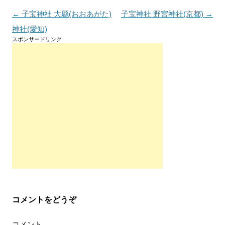
投
←
子宝神社 大縣(おおあがた)
子宝神社 野宮神社(京都)
→
稿
神社(愛知)
スポンサードリンク
ナ
ビ
ゲ
ー
シ
ョ
ン
コメントをどうぞ
コメント