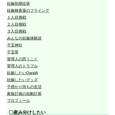
妊娠初期症状
妊娠検査薬のフライング
１人目挑戦
２人目挑戦
３人目挑戦
みんなの妊娠体験談
子宝神社
子宝草
管理人の思うこと
管理人のトラブル
妊娠したいQandA
妊娠したいグッズ
子授かり待ちの生活
家族計画の自動計算
プロフィール
〇産み分けしたい