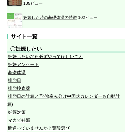
135ビュー
妊娠した時の基礎体温の特徴
102ビュー
サイト一覧
〇妊娠したい
妊娠したいなら必ずやってほしいこと
妊娠アンケート
基礎体温
排卵日
排卵検査薬
排卵日の計算と予測(産み分け中国式カレンダーも自動計
算)
妊娠対策
マカで妊娠
間違っていませんか？葉酸選び