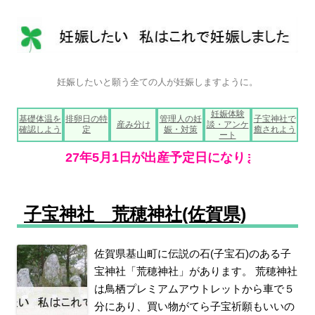
妊娠したいと願う全ての人が妊娠しますように。
コ
妊娠体験
基礎体温を
排卵日の特
管理人の妊
子宝神社で
ン
産み分け
談・アンケ
確認しよう
定
娠・対策
癒されよう
テ
ート
ン
ツ
へ
ス
キ
ッ
プ
子宝神社 荒穂神社(佐賀県)
佐賀県基山町に伝説の石(子宝石)のある子
宝神社「荒穂神社」があります。 荒穂神社
は鳥栖プレミアムアウトレットから車で５
分にあり、買い物がてら子宝祈願もいいの