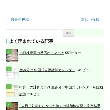
投
←
過去の投稿
新しい投稿
→
稿
検
ナ
索
よく読まれている記事
ビ
:
ゲ
排卵検査薬の反応がイマイチ
557ビュー
ー
シ
産み分け 中国式自動計算カレンダー
245ビュー
ョ
ン
排卵日の計算と予測 産み分け中国式カレンダーも自動
計算
216ビュー
2人目「妊娠しなかった時」の排卵検査薬 測定結果