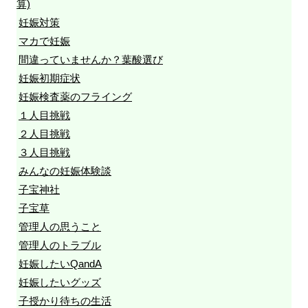
算)
妊娠対策
マカで妊娠
間違っていませんか？葉酸選び
妊娠初期症状
妊娠検査薬のフライング
１人目挑戦
２人目挑戦
３人目挑戦
みんなの妊娠体験談
子宝神社
子宝草
管理人の思うこと
管理人のトラブル
妊娠したいQandA
妊娠したいグッズ
子授かり待ちの生活