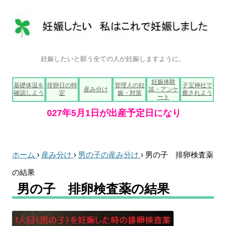
妊娠したいと願う全ての人が妊娠しますように。
コ
妊娠体験
基礎体温を
排卵日の特
管理人の妊
子宝神社で
ン
産み分け
談・アンケ
確認しよう
定
娠・対策
癒されよう
テ
ート
ン
ツ
へ
ス
キ
ッ
プ
ホーム
›
産み分け
›
男の子の産み分け
›
男の子 排卵検査薬
の結果
男の子 排卵検査薬の結果