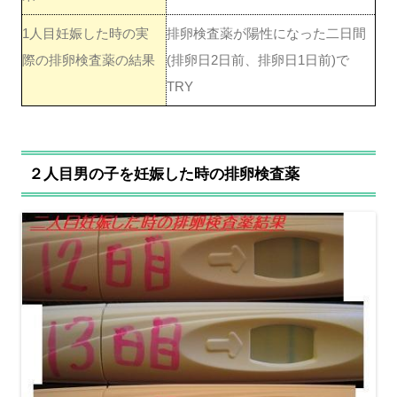
1人目妊娠した時の実
排卵検査薬が陽性になった二日間
際の排卵検査薬の結果
(排卵日2日前、排卵日1日前)で
TRY
２人目男の子を妊娠した時の排卵検査薬