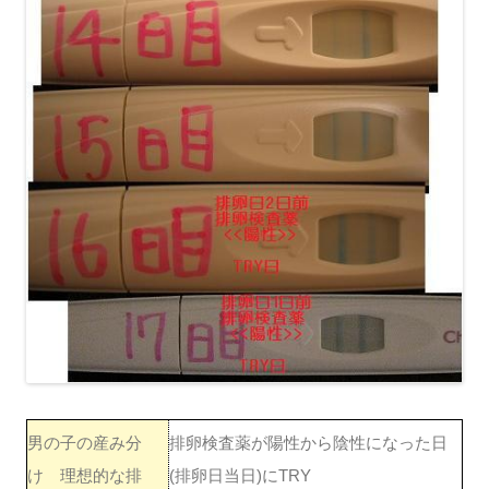
男の子の産み分
排卵検査薬が陽性から陰性になった日
け 理想的な排
(排卵日当日)にTRY