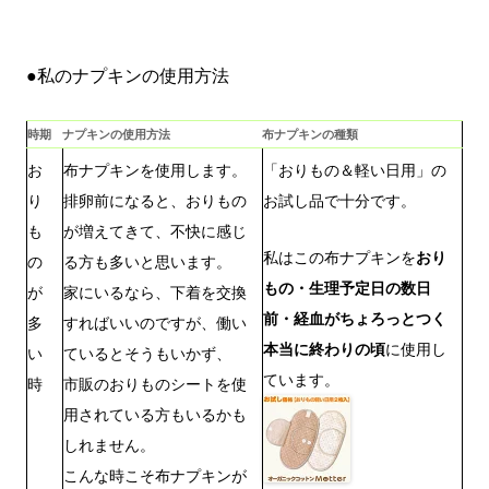
●私のナプキンの使用方法
時期
ナプキンの使用方法
布ナプキンの種類
お
布ナプキンを使用します。
「おりもの＆軽い日用」の
り
排卵前になると、おりもの
お試し品で十分です。
も
が増えてきて、不快に感じ
私はこの布ナプキンを
おり
の
る方も多いと思います。
もの・生理予定日の数日
が
家にいるなら、下着を交換
前・経血がちょろっとつく
多
すればいいのですが、働い
本当に終わりの頃
に使用し
い
ているとそうもいかず、
ています。
時
市販のおりものシートを使
用されている方もいるかも
しれません。
こんな時こそ布ナプキンが