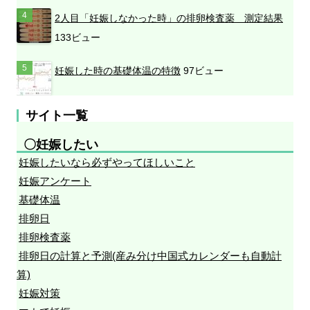
2人目「妊娠しなかった時」の排卵検査薬 測定結果
133ビュー
妊娠した時の基礎体温の特徴
97ビュー
サイト一覧
〇妊娠したい
妊娠したいなら必ずやってほしいこと
妊娠アンケート
基礎体温
排卵日
排卵検査薬
排卵日の計算と予測(産み分け中国式カレンダーも自動計
算)
妊娠対策