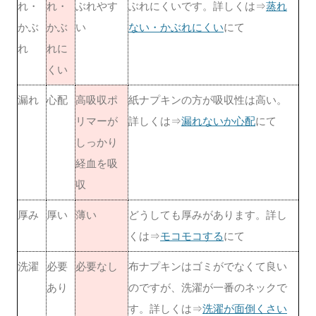
れ・
れ・
ぶれやす
ぶれにくいです。詳しくは⇒
蒸れ
かぶ
かぶ
い
ない・かぶれにくい
にて
れ
れに
くい
漏れ
心配
高吸収ポ
紙ナプキンの方が吸収性は高い。
リマーが
詳しくは⇒
漏れないか心配
にて
しっかり
経血を吸
収
厚み
厚い
薄い
どうしても厚みがあります。詳し
くは⇒
モコモコする
にて
洗濯
必要
必要なし
布ナプキンはゴミがでなくて良い
あり
のですが、洗濯が一番のネックで
す。詳しくは⇒
洗濯が面倒くさい