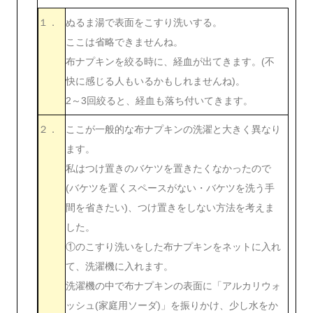
１．
ぬるま湯で表面をこすり洗いする。
ここは省略できませんね。
布ナプキンを絞る時に、経血が出てきます。(不
快に感じる人もいるかもしれませんね)。
2～3回絞ると、経血も落ち付いてきます。
２．
ここが一般的な布ナプキンの洗濯と大きく異なり
ます。
私はつけ置きのバケツを置きたくなかったので
(バケツを置くスペースがない・バケツを洗う手
間を省きたい)、つけ置きをしない方法を考えま
した。
①のこすり洗いをした布ナプキンをネットに入れ
て、洗濯機に入れます。
洗濯機の中で布ナプキンの表面に「アルカリウォ
ッシュ(家庭用ソーダ)」を振りかけ、少し水をか