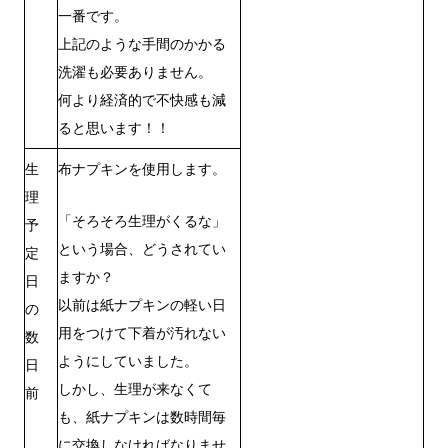
一番です。
上記のような手間のかかる
洗濯も必要ありません。
何より経済的で不快感も減
ると思います！！
生
布ナプキンを使用します。
理
「そろそろ生理がくるな」
予
という場合、どうされてい
定
ますか？
日
以前は紙ナプキンの軽い日
の
用をつけて下着が汚れない
数
ようにしていました。
日
しかし、生理が来なくて
前
も、紙ナプキンは数時間毎
に交換しなければなりませ