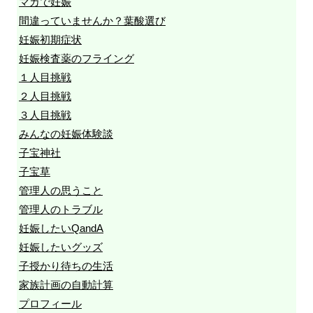
マカで妊娠
間違っていませんか？葉酸選び
妊娠初期症状
妊娠検査薬のフライング
１人目挑戦
２人目挑戦
３人目挑戦
みんなの妊娠体験談
子宝神社
子宝草
管理人の思うこと
管理人のトラブル
妊娠したいQandA
妊娠したいグッズ
子授かり待ちの生活
家族計画の自動計算
プロフィール