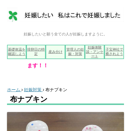
妊娠したいと願う全ての人が妊娠しますように。
コ
妊娠体験
基礎体温を
排卵日の特
管理人の妊
子宝神社で
ン
産み分け
談・アンケ
確認しよう
定
娠・対策
癒されよう
テ
ート
ン
ツ
へ
ス
キ
ッ
プ
ホーム
›
妊娠対策
›
布ナプキン
布ナプキン