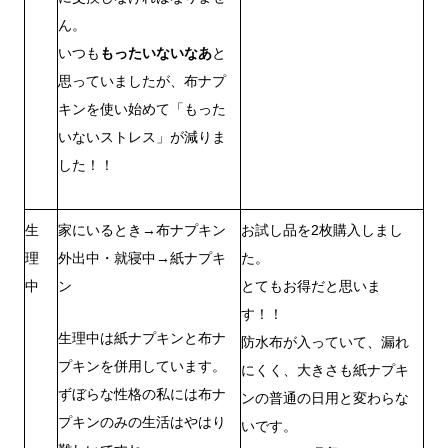
ん。
いつも
もったいないなあ
と
思っていましたが、布ナプ
キンを使い始めて「もった
いないストレス」が減りま
した！！
生
家にいるとき→布ナプキン
お試し品を2枚購入しまし
理
外出中・就寝中→紙ナプキ
た。
中
ン
とてもお得だと思いま
す！！
生理中は紙ナプキンと布ナ
防水布が入っていて、漏れ
プキンを併用しています。
にくく、大きさも紙ナプキ
ずぼらな性格の私には布ナ
ンの普通の日用と変わらな
プキンのみの生活はやはり
いです。