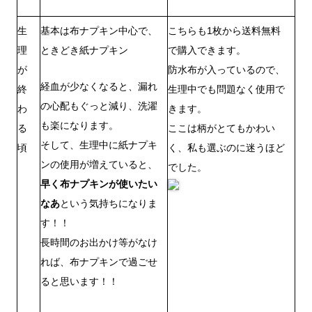
生
基本は布ナプキン中心で、
こちらも1枚から送料無料
理
ときどき紙ナプキン
で購入できます。
が
防水布が入っているので、
経血が少なくなると、漏れ
終
生理中でも問題なく使用で
の心配もぐっと減り、洗濯
わ
きます。
も楽になります。
る
ここは柄がとてもかわい
そして、生理中に紙ナプキ
頃
く、私も選ぶのに迷うほど
ンの使用が増えていると、
でした。
早く布ナプキンが使いたい
なあ
という気持ちになりま
す！！
長時間のお出かけ等がなけ
れば、布ナプキンで過ごせ
ると思います！！