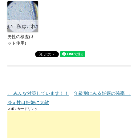
男性の検査(キ
ット使用)
投
←
みんな対策しています！！
年齢別にみる妊娠の確率
→
稿
冷え性は妊娠に大敵
スポンサードリンク
ナ
ビ
ゲ