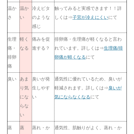
温か
温か
冷えピタ
触ってみると実感できます！！詳
さ
い
のような
しくは⇒
子宮が冷えにくい
にて
感じ
生理
軽く
痛みを促
排卵痛・生理痛が軽くなると言わ
痛・
なる
進する？
れています。詳しくは⇒
生理痛/排
排卵
卵痛が軽くなる
にて
痛
臭い
あま
臭いが発
通気性に優れているため、臭いが
り気
生しやす
軽減されます。詳しくは⇒
臭いが
にな
い
気にならなくなる
にて
らな
い
蒸
蒸
蒸れ・か
通気性、肌触りがよく、蒸れ・か